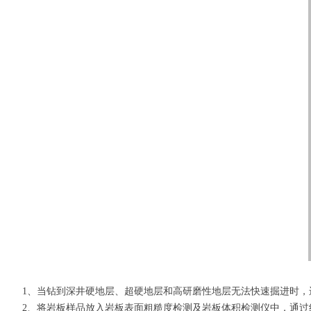
1、当钻到深井硬地层、超硬地层和高研磨性地层无法快速掘进时，
2、将岩板样品放入岩板表面粗糙度检测及岩板体积检测仪中，通过